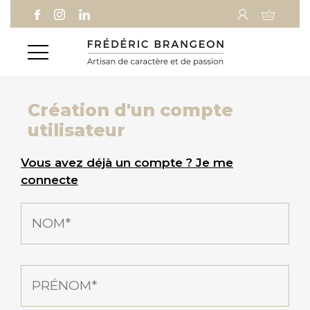
Aller
Aller au
Aller à la
au
contenu
recherche
menu
Création d'un compte
utilisateur
Vous avez déjà un compte ? Je me
connecte