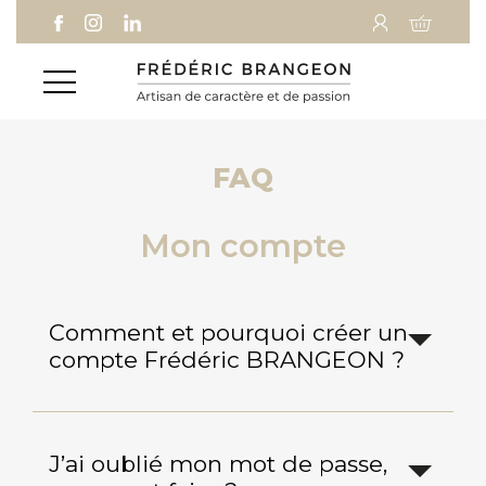
Aller
Aller au
Aller à la
au
contenu
recherche
menu
FAQ
Mon compte
Comment et pourquoi créer un
compte Frédéric BRANGEON ?
J’ai oublié mon mot de passe,